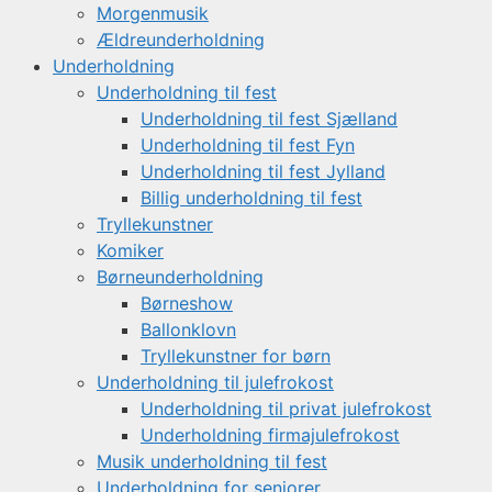
Morgenmusik
Ældreunderholdning
Underholdning
Underholdning til fest
Underholdning til fest Sjælland
Underholdning til fest Fyn
Underholdning til fest Jylland
Billig underholdning til fest
Tryllekunstner
Komiker
Børneunderholdning
Børneshow
Ballonklovn
Tryllekunstner for børn
Underholdning til julefrokost
Underholdning til privat julefrokost
Underholdning firmajulefrokost
Musik underholdning til fest
Underholdning for seniorer