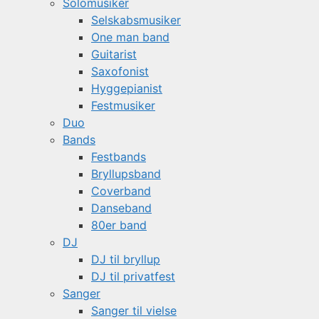
Solomusiker
Selskabsmusiker
One man band
Guitarist
Saxofonist
Hyggepianist
Festmusiker
Duo
Bands
Festbands
Bryllupsband
Coverband
Danseband
80er band
DJ
DJ til bryllup
DJ til privatfest
Sanger
Sanger til vielse