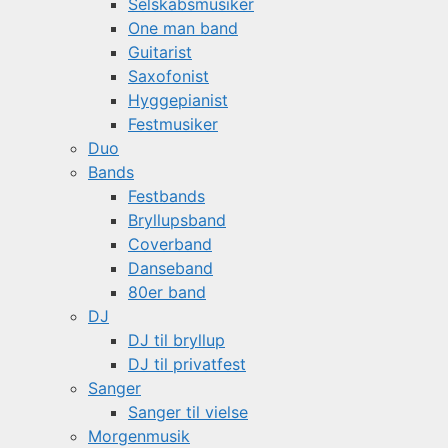
Selskabsmusiker
One man band
Guitarist
Saxofonist
Hyggepianist
Festmusiker
Duo
Bands
Festbands
Bryllupsband
Coverband
Danseband
80er band
DJ
DJ til bryllup
DJ til privatfest
Sanger
Sanger til vielse
Morgenmusik