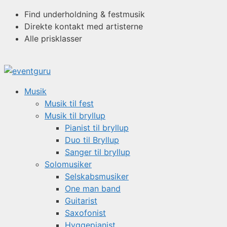
Hop
Find underholdning & festmusik
til
Direkte kontakt med artisterne
indhold
Alle prisklasser
Musik
Musik til fest
Musik til bryllup
Pianist til bryllup
Duo til Bryllup
Sanger til bryllup
Solomusiker
Selskabsmusiker
One man band
Guitarist
Saxofonist
Hyggepianist