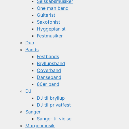
Selskabsmusiker
One man band
Guitarist
Saxofonist
Hyggepianist
Festmusiker
Duo
Bands
Festbands
Bryllupsband
Coverband
Danseband
80er band
DJ
DJ til bryllup
DJ til privatfest
Sanger
Sanger til vielse
Morgenmusik