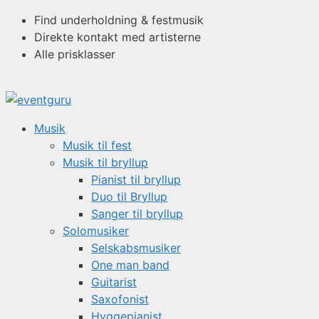
Hop
Find underholdning & festmusik
til
Direkte kontakt med artisterne
indhold
Alle prisklasser
Musik
Musik til fest
Musik til bryllup
Pianist til bryllup
Duo til Bryllup
Sanger til bryllup
Solomusiker
Selskabsmusiker
One man band
Guitarist
Saxofonist
Hyggepianist