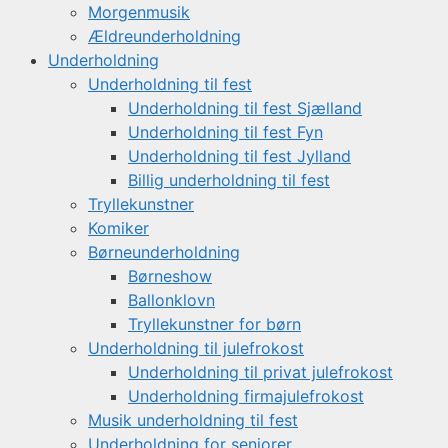
Morgenmusik
Ældreunderholdning
Underholdning
Underholdning til fest
Underholdning til fest Sjælland
Underholdning til fest Fyn
Underholdning til fest Jylland
Billig underholdning til fest
Tryllekunstner
Komiker
Børneunderholdning
Børneshow
Ballonklovn
Tryllekunstner for børn
Underholdning til julefrokost
Underholdning til privat julefrokost
Underholdning firmajulefrokost
Musik underholdning til fest
Underholdning for seniorer