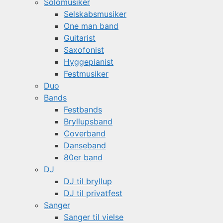
Solomusiker
Selskabsmusiker
One man band
Guitarist
Saxofonist
Hyggepianist
Festmusiker
Duo
Bands
Festbands
Bryllupsband
Coverband
Danseband
80er band
DJ
DJ til bryllup
DJ til privatfest
Sanger
Sanger til vielse