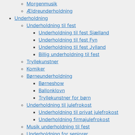
Morgenmusik
Ældreunderholdning
Underholdning
Underholdning til fest
Underholdning til fest Sjælland
Underholdning til fest Fyn
Underholdning til fest Jylland
Billig underholdning til fest
Tryllekunstner
Komiker
Børneunderholdning
Børneshow
Ballonklovn
Tryllekunstner for børn
Underholdning til julefrokost
Underholdning til privat julefrokost
Underholdning firmajulefrokost
Musik underholdning til fest
Underholdning for seniorer