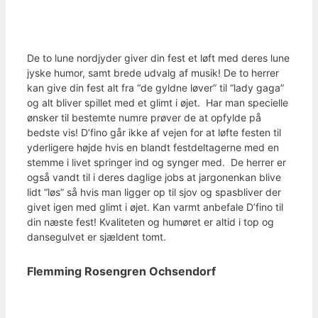
De to lune nordjyder giver din fest et løft med deres lune
jyske humor, samt brede udvalg af musik! De to herrer
kan give din fest alt fra “de gyldne løver” til “lady gaga”
og alt bliver spillet med et glimt i øjet. Har man specielle
ønsker til bestemte numre prøver de at opfylde på
bedste vis! D’fino går ikke af vejen for at løfte festen til
yderligere højde hvis en blandt festdeltagerne med en
stemme i livet springer ind og synger med. De herrer er
også vandt til i deres daglige jobs at jargonenkan blive
lidt “løs” så hvis man ligger op til sjov og spasbliver der
givet igen med glimt i øjet. Kan varmt anbefale D’fino til
din næste fest! Kvaliteten og humøret er altid i top og
dansegulvet er sjældent tomt.
Flemming Rosengren Ochsendorf