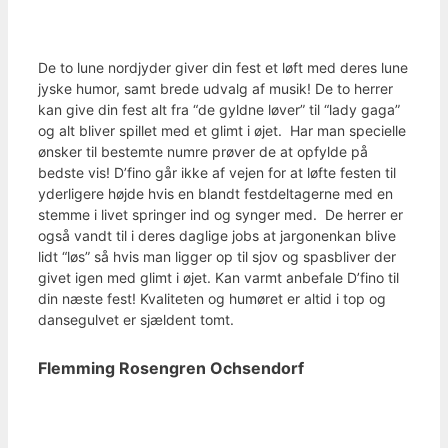
De to lune nordjyder giver din fest et løft med deres lune
jyske humor, samt brede udvalg af musik! De to herrer
kan give din fest alt fra “de gyldne løver” til “lady gaga”
og alt bliver spillet med et glimt i øjet. Har man specielle
ønsker til bestemte numre prøver de at opfylde på
bedste vis! D’fino går ikke af vejen for at løfte festen til
yderligere højde hvis en blandt festdeltagerne med en
stemme i livet springer ind og synger med. De herrer er
også vandt til i deres daglige jobs at jargonenkan blive
lidt “løs” så hvis man ligger op til sjov og spasbliver der
givet igen med glimt i øjet. Kan varmt anbefale D’fino til
din næste fest! Kvaliteten og humøret er altid i top og
dansegulvet er sjældent tomt.
Flemming Rosengren Ochsendorf