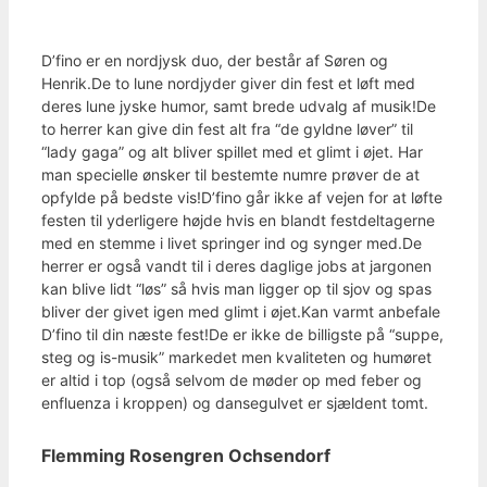
D’fino er en nordjysk duo, der består af Søren og
Henrik.De to lune nordjyder giver din fest et løft med
deres lune jyske humor, samt brede udvalg af musik!De
to herrer kan give din fest alt fra “de gyldne løver” til
“lady gaga” og alt bliver spillet med et glimt i øjet. Har
man specielle ønsker til bestemte numre prøver de at
opfylde på bedste vis!D’fino går ikke af vejen for at løfte
festen til yderligere højde hvis en blandt festdeltagerne
med en stemme i livet springer ind og synger med.De
herrer er også vandt til i deres daglige jobs at jargonen
kan blive lidt “løs” så hvis man ligger op til sjov og spas
bliver der givet igen med glimt i øjet.Kan varmt anbefale
D’fino til din næste fest!De er ikke de billigste på “suppe,
steg og is-musik” markedet men kvaliteten og humøret
er altid i top (også selvom de møder op med feber og
enfluenza i kroppen) og dansegulvet er sjældent tomt.
Flemming Rosengren Ochsendorf