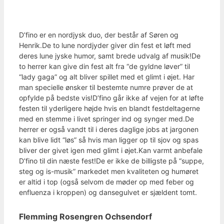
D’fino er en nordjysk duo, der består af Søren og
Henrik.De to lune nordjyder giver din fest et løft med
deres lune jyske humor, samt brede udvalg af musik!De
to herrer kan give din fest alt fra “de gyldne løver” til
“lady gaga” og alt bliver spillet med et glimt i øjet. Har
man specielle ønsker til bestemte numre prøver de at
opfylde på bedste vis!D’fino går ikke af vejen for at løfte
festen til yderligere højde hvis en blandt festdeltagerne
med en stemme i livet springer ind og synger med.De
herrer er også vandt til i deres daglige jobs at jargonen
kan blive lidt “løs” så hvis man ligger op til sjov og spas
bliver der givet igen med glimt i øjet.Kan varmt anbefale
D’fino til din næste fest!De er ikke de billigste på “suppe,
steg og is-musik” markedet men kvaliteten og humøret
er altid i top (også selvom de møder op med feber og
enfluenza i kroppen) og dansegulvet er sjældent tomt.
Flemming Rosengren Ochsendorf