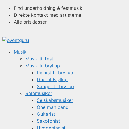
Hop
Find underholdning & festmusik
til
Direkte kontakt med artisterne
indhold
Alle prisklasser
Musik
Musik til fest
Musik til bryllup
Pianist til bryllup
Duo til Bryllup
Sanger til bryllup
Solomusiker
Selskabsmusiker
One man band
Guitarist
Saxofonist
Hyggepianist