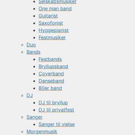
Selskabsmusiker
One man band
Guitarist
Saxofonist
Hyggepianist
Festmusiker
Duo
Bands
Festbands
Bryllupsband
Coverband
Danseband
80er band
DJ
DJ til bryllup
DJ til privatfest
Sanger
Sanger til vielse
Morgenmusik