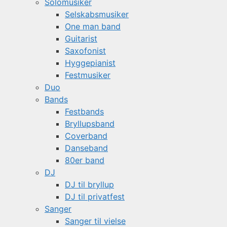
Solomusiker
Selskabsmusiker
One man band
Guitarist
Saxofonist
Hyggepianist
Festmusiker
Duo
Bands
Festbands
Bryllupsband
Coverband
Danseband
80er band
DJ
DJ til bryllup
DJ til privatfest
Sanger
Sanger til vielse