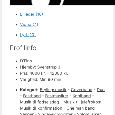
Billeder (10)
Video (4)
Lyd (10)
Profilinfo
D’Fino
Hjemby: Svenstrup J
Pris: 4000 kr. - 12000 kr.
Varighed: Min 90 min
Kategori:
Bryllupsmusik
-
Coverband
-
Duo
-
Festband
-
Festmusiker
-
Kopiband
-
Musik til fødselsdag
-
Musik til julefrokost
-
Musik til konfirmation
-
One man band
-
Sanger
-
Singer-songwriter
-
Solomusiker