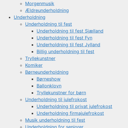
Morgenmusik
Ældreunderholdning
Underholdning
Underholdning til fest
Underholdning til fest Sjælland
Underholdning til fest Fyn
Underholdning til fest Jylland
Billig underholdning til fest
Tryllekunstner
Komiker
Børneunderholdning
Børneshow
Ballonklovn
Tryllekunstner for børn
Underholdning til julefrokost
Underholdning til privat julefrokost
Underholdning firmajulefrokost
Musik underholdning til fest
Underholdning for seniorer