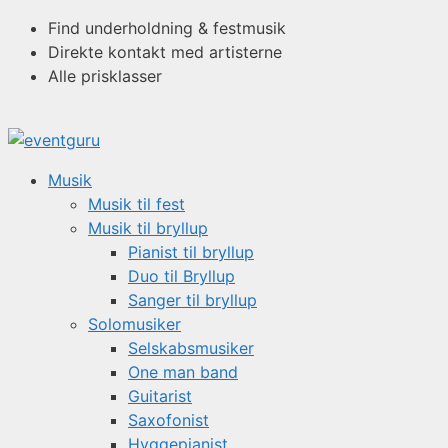
Hop
Find underholdning & festmusik
til
Direkte kontakt med artisterne
indhold
Alle prisklasser
Musik
Musik til fest
Musik til bryllup
Pianist til bryllup
Duo til Bryllup
Sanger til bryllup
Solomusiker
Selskabsmusiker
One man band
Guitarist
Saxofonist
Hyggepianist