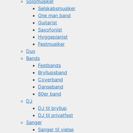
Solomusiker
Selskabsmusiker
One man band
Guitarist
Saxofonist
Hyggepianist
Festmusiker
Duo
Bands
Festbands
Bryllupsband
Coverband
Danseband
80er band
DJ
DJ til bryllup
DJ til privatfest
Sanger
Sanger til vielse