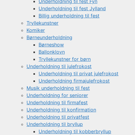
Underholdning til fest Fyn
Underholdning til fest Jylland
Billig underholdning til fest
Tryllekunstner
Komiker
Børneunderholdning
Børneshow
Ballonklovn
Tryllekunstner for børn
Underholdning til julefrokost
Underholdning til privat julefrokost
Underholdning firmajulefrokost
Musik underholdning til fest
Underholdning for seniorer
Underholdning til firmafest
Underholdning til konfirmation
Underholdning til privatfest
Underholdning til bryllup
Underholdning til kobberbryllup