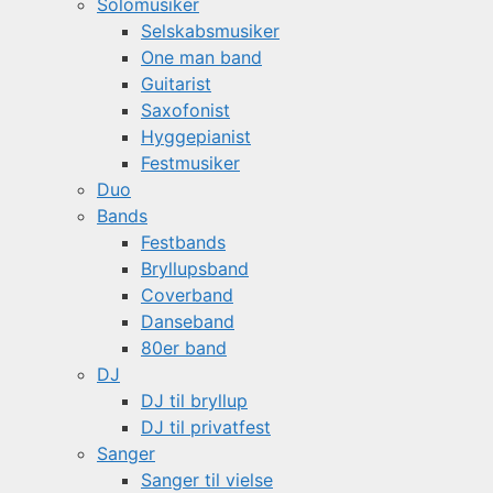
Solomusiker
Selskabsmusiker
One man band
Guitarist
Saxofonist
Hyggepianist
Festmusiker
Duo
Bands
Festbands
Bryllupsband
Coverband
Danseband
80er band
DJ
DJ til bryllup
DJ til privatfest
Sanger
Sanger til vielse