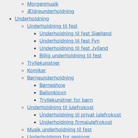
Morgenmusik
Ældreunderholdning
Underholdning
Underholdning til fest
Underholdning til fest Sjælland
Underholdning til fest Fyn
Underholdning til fest Jylland
Billig underholdning til fest
Tryllekunstner
Komiker
Børneunderholdning
Børneshow
Ballonklovn
Tryllekunstner for børn
Underholdning til julefrokost
Underholdning til privat julefrokost
Underholdning firmajulefrokost
Musik underholdning til fest
Underholdning for seniorer