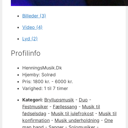
Billeder (3)
Video (4)
Lyd (2)
Profilinfo
HenningsMusik.Dk
Hjemby: Solrød
Pris: 1800 kr. - 6000 kr.
Varighed: 1 til 7 timer
Kategori:
Bryllupsmusik
-
Duo
-
Festmusiker
-
Fællessang
-
Musik til
fødselsdag
-
Musik til julefrokost
-
Musik til
konfirmation
-
Musik underholdning
-
One
man band
-
Sanger
-
Solomusiker
-