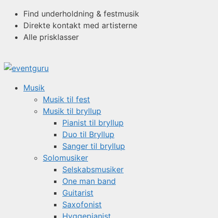
Hop
Find underholdning & festmusik
til
Direkte kontakt med artisterne
indhold
Alle prisklasser
Musik
Musik til fest
Musik til bryllup
Pianist til bryllup
Duo til Bryllup
Sanger til bryllup
Solomusiker
Selskabsmusiker
One man band
Guitarist
Saxofonist
Hyggepianist