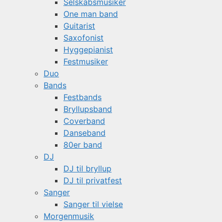
Selskabsmusiker
One man band
Guitarist
Saxofonist
Hyggepianist
Festmusiker
Duo
Bands
Festbands
Bryllupsband
Coverband
Danseband
80er band
DJ
DJ til bryllup
DJ til privatfest
Sanger
Sanger til vielse
Morgenmusik