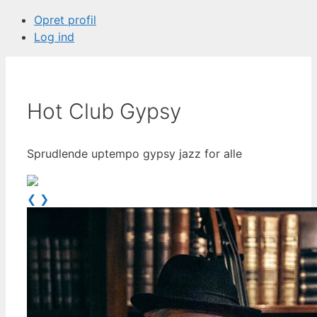
Opret profil
Log ind
Hot Club Gypsy
Sprudlende uptempo gypsy jazz for alle
❮
❯