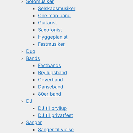
Solomusiker
Selskabsmusiker
One man band
Guitarist
Saxofonist
Hyggepianist
Festmusiker
Duo
Bands
Festbands
Bryllupsband
Coverband
Danseband
80er band
DJ
DJ til bryllup
DJ til privatfest
Sanger
Sanger til vielse