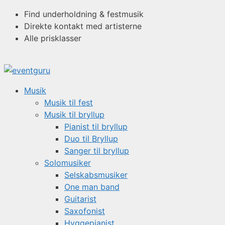
Hop
Find underholdning & festmusik
til
Direkte kontakt med artisterne
indhold
Alle prisklasser
Musik
Musik til fest
Musik til bryllup
Pianist til bryllup
Duo til Bryllup
Sanger til bryllup
Solomusiker
Selskabsmusiker
One man band
Guitarist
Saxofonist
Hyggepianist