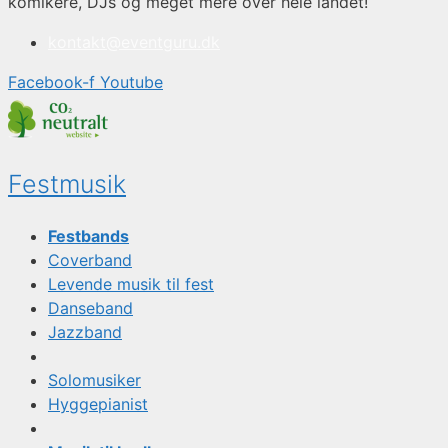
komikere, DJs og meget mere over hele landet!
kontakt@eventguru.dk
Facebook-f
Youtube
Festmusik
Festbands
Coverband
Levende musik til fest
Danseband
Jazzband
Solomusiker
Hyggepianist