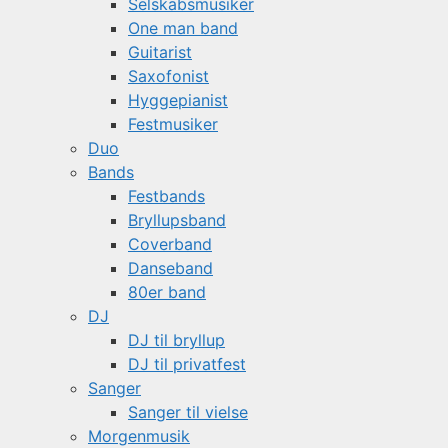
Selskabsmusiker
One man band
Guitarist
Saxofonist
Hyggepianist
Festmusiker
Duo
Bands
Festbands
Bryllupsband
Coverband
Danseband
80er band
DJ
DJ til bryllup
DJ til privatfest
Sanger
Sanger til vielse
Morgenmusik