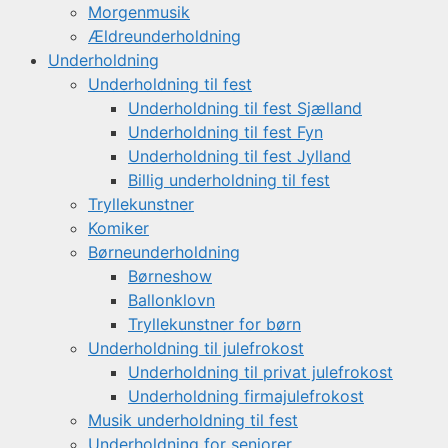
Morgenmusik
Ældreunderholdning
Underholdning
Underholdning til fest
Underholdning til fest Sjælland
Underholdning til fest Fyn
Underholdning til fest Jylland
Billig underholdning til fest
Tryllekunstner
Komiker
Børneunderholdning
Børneshow
Ballonklovn
Tryllekunstner for børn
Underholdning til julefrokost
Underholdning til privat julefrokost
Underholdning firmajulefrokost
Musik underholdning til fest
Underholdning for seniorer