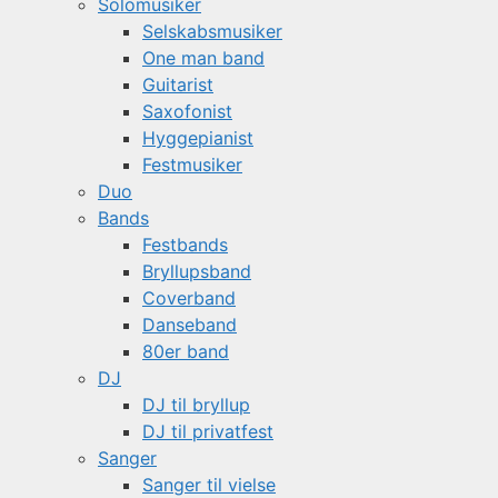
Solomusiker
Selskabsmusiker
One man band
Guitarist
Saxofonist
Hyggepianist
Festmusiker
Duo
Bands
Festbands
Bryllupsband
Coverband
Danseband
80er band
DJ
DJ til bryllup
DJ til privatfest
Sanger
Sanger til vielse