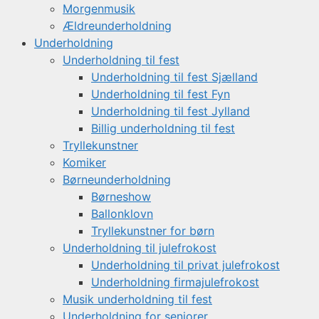
Morgenmusik
Ældreunderholdning
Underholdning
Underholdning til fest
Underholdning til fest Sjælland
Underholdning til fest Fyn
Underholdning til fest Jylland
Billig underholdning til fest
Tryllekunstner
Komiker
Børneunderholdning
Børneshow
Ballonklovn
Tryllekunstner for børn
Underholdning til julefrokost
Underholdning til privat julefrokost
Underholdning firmajulefrokost
Musik underholdning til fest
Underholdning for seniorer