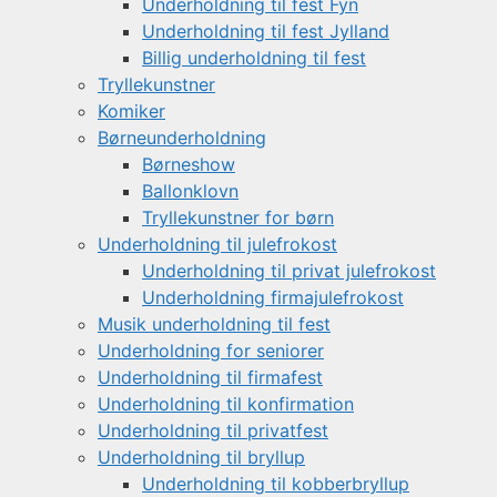
Underholdning til fest Fyn
Underholdning til fest Jylland
Billig underholdning til fest
Tryllekunstner
Komiker
Børneunderholdning
Børneshow
Ballonklovn
Tryllekunstner for børn
Underholdning til julefrokost
Underholdning til privat julefrokost
Underholdning firmajulefrokost
Musik underholdning til fest
Underholdning for seniorer
Underholdning til firmafest
Underholdning til konfirmation
Underholdning til privatfest
Underholdning til bryllup
Underholdning til kobberbryllup