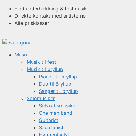
Hop
Find underholdning & festmusik
til
Direkte kontakt med artisterne
indhold
Alle prisklasser
Musik
Musik til fest
Musik til bryllup
Pianist til bryllup
Duo til Bryllup
Sanger til bryllup
Solomusiker
Selskabsmusiker
One man band
Guitarist
Saxofonist
Hyggepianist