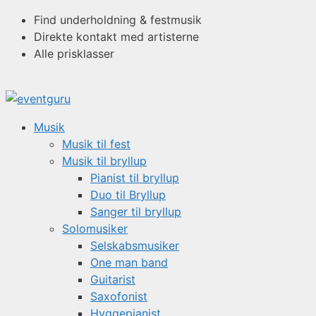
Hop
Find underholdning & festmusik
til
Direkte kontakt med artisterne
indhold
Alle prisklasser
Musik
Musik til fest
Musik til bryllup
Pianist til bryllup
Duo til Bryllup
Sanger til bryllup
Solomusiker
Selskabsmusiker
One man band
Guitarist
Saxofonist
Hyggepianist