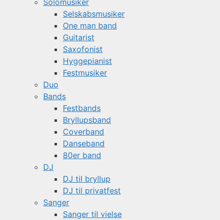
Solomusiker
Selskabsmusiker
One man band
Guitarist
Saxofonist
Hyggepianist
Festmusiker
Duo
Bands
Festbands
Bryllupsband
Coverband
Danseband
80er band
DJ
DJ til bryllup
DJ til privatfest
Sanger
Sanger til vielse