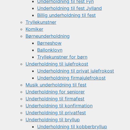
Underholdning til fest Fyn
Underholdning til fest Jylland
Billig underholdning til fest
Tryllekunstner
Komiker
Børneunderholdning
Børneshow
Ballonklovn
Tryllekunstner for børn
Underholdning til julefrokost
Underholdning til privat julefrokost
Underholdning firmajulefrokost
Musik underholdning til fest
Underholdning for seniorer
Underholdning til firmafest
Underholdning til konfirmation
Underholdning til privatfest
Underholdning til bryllup
Underholdning til kobberbryllup