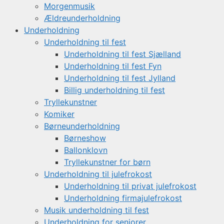
Morgenmusik
Ældreunderholdning
Underholdning
Underholdning til fest
Underholdning til fest Sjælland
Underholdning til fest Fyn
Underholdning til fest Jylland
Billig underholdning til fest
Tryllekunstner
Komiker
Børneunderholdning
Børneshow
Ballonklovn
Tryllekunstner for børn
Underholdning til julefrokost
Underholdning til privat julefrokost
Underholdning firmajulefrokost
Musik underholdning til fest
Underholdning for seniorer