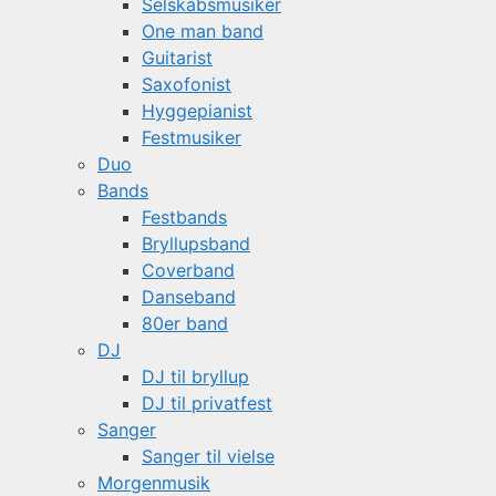
Selskabsmusiker
One man band
Guitarist
Saxofonist
Hyggepianist
Festmusiker
Duo
Bands
Festbands
Bryllupsband
Coverband
Danseband
80er band
DJ
DJ til bryllup
DJ til privatfest
Sanger
Sanger til vielse
Morgenmusik