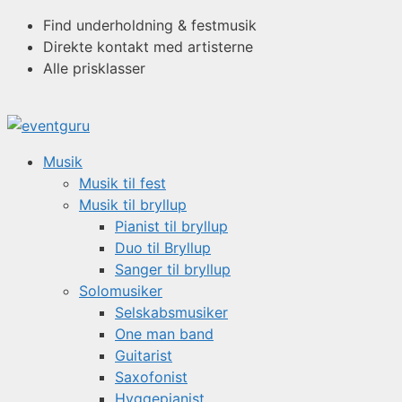
Hop
Find underholdning & festmusik
til
Direkte kontakt med artisterne
indhold
Alle prisklasser
Musik
Musik til fest
Musik til bryllup
Pianist til bryllup
Duo til Bryllup
Sanger til bryllup
Solomusiker
Selskabsmusiker
One man band
Guitarist
Saxofonist
Hyggepianist