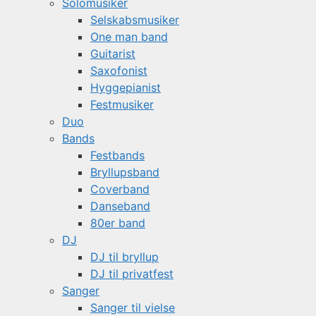
Solomusiker
Selskabsmusiker
One man band
Guitarist
Saxofonist
Hyggepianist
Festmusiker
Duo
Bands
Festbands
Bryllupsband
Coverband
Danseband
80er band
DJ
DJ til bryllup
DJ til privatfest
Sanger
Sanger til vielse