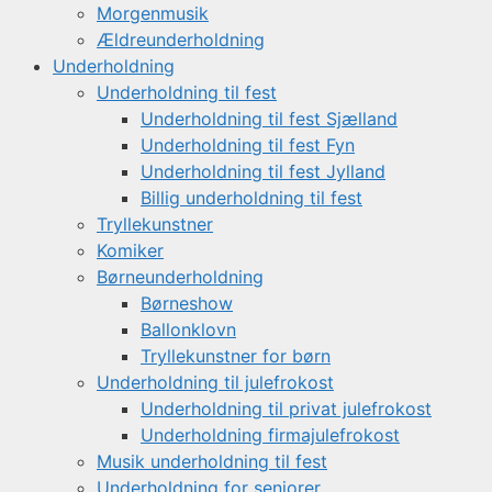
Morgenmusik
Ældreunderholdning
Underholdning
Underholdning til fest
Underholdning til fest Sjælland
Underholdning til fest Fyn
Underholdning til fest Jylland
Billig underholdning til fest
Tryllekunstner
Komiker
Børneunderholdning
Børneshow
Ballonklovn
Tryllekunstner for børn
Underholdning til julefrokost
Underholdning til privat julefrokost
Underholdning firmajulefrokost
Musik underholdning til fest
Underholdning for seniorer