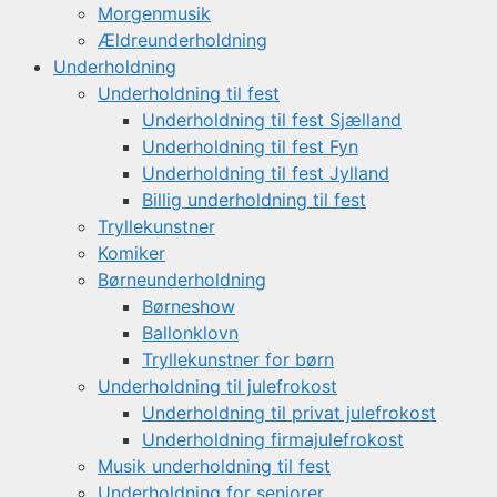
Morgenmusik
Ældreunderholdning
Underholdning
Underholdning til fest
Underholdning til fest Sjælland
Underholdning til fest Fyn
Underholdning til fest Jylland
Billig underholdning til fest
Tryllekunstner
Komiker
Børneunderholdning
Børneshow
Ballonklovn
Tryllekunstner for børn
Underholdning til julefrokost
Underholdning til privat julefrokost
Underholdning firmajulefrokost
Musik underholdning til fest
Underholdning for seniorer