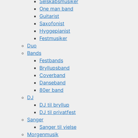
Selskabsmusiker
One man band
Guitarist
Saxofonist
Hyggepianist
Festmusiker
Duo
Bands
Festbands
Bryllupsband
Coverband
Danseband
80er band
DJ
DJ til bryllup
DJ til privatfest
Sanger
Sanger til vielse
Morgenmusik