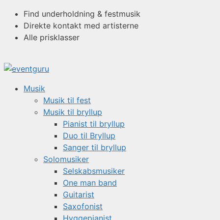
Hop
Find underholdning & festmusik
til
Direkte kontakt med artisterne
indhold
Alle prisklasser
Musik
Musik til fest
Musik til bryllup
Pianist til bryllup
Duo til Bryllup
Sanger til bryllup
Solomusiker
Selskabsmusiker
One man band
Guitarist
Saxofonist
Hyggepianist