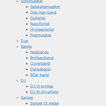
Solomusiker
Selskabsmusiker
One man band
Guitarist
Saxofonist
Hyggepianist
Festmusiker
Duo
Bands
Festbands
Bryllupsband
Coverband
Danseband
80er band
DJ
DJ til bryllup
DJ til privatfest
Sanger
Sanger til vielse