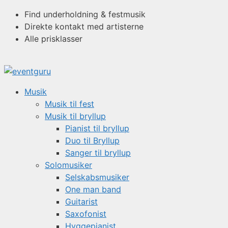
Hop
Find underholdning & festmusik
til
Direkte kontakt med artisterne
indhold
Alle prisklasser
Musik
Musik til fest
Musik til bryllup
Pianist til bryllup
Duo til Bryllup
Sanger til bryllup
Solomusiker
Selskabsmusiker
One man band
Guitarist
Saxofonist
Hyggepianist