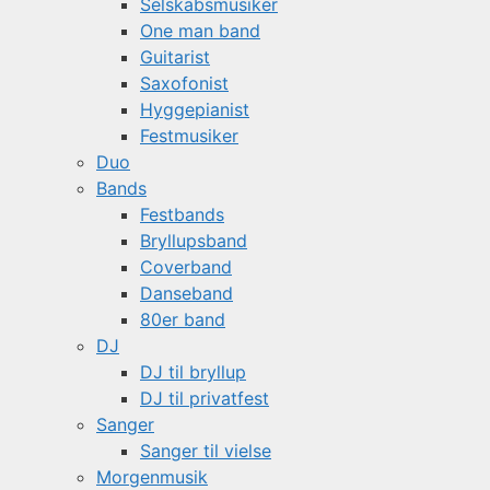
Selskabsmusiker
One man band
Guitarist
Saxofonist
Hyggepianist
Festmusiker
Duo
Bands
Festbands
Bryllupsband
Coverband
Danseband
80er band
DJ
DJ til bryllup
DJ til privatfest
Sanger
Sanger til vielse
Morgenmusik