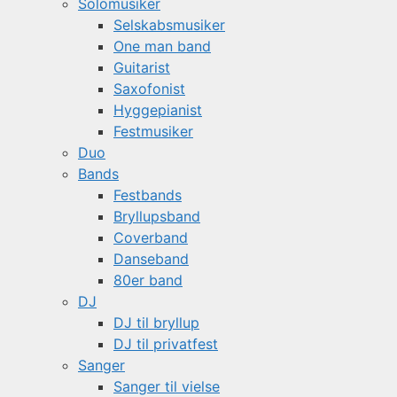
Solomusiker
Selskabsmusiker
One man band
Guitarist
Saxofonist
Hyggepianist
Festmusiker
Duo
Bands
Festbands
Bryllupsband
Coverband
Danseband
80er band
DJ
DJ til bryllup
DJ til privatfest
Sanger
Sanger til vielse