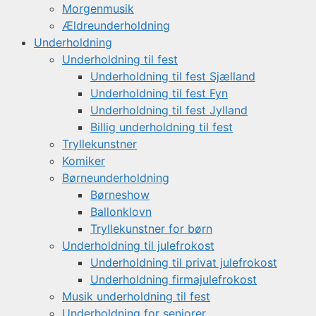
Morgenmusik
Ældreunderholdning
Underholdning
Underholdning til fest
Underholdning til fest Sjælland
Underholdning til fest Fyn
Underholdning til fest Jylland
Billig underholdning til fest
Tryllekunstner
Komiker
Børneunderholdning
Børneshow
Ballonklovn
Tryllekunstner for børn
Underholdning til julefrokost
Underholdning til privat julefrokost
Underholdning firmajulefrokost
Musik underholdning til fest
Underholdning for seniorer