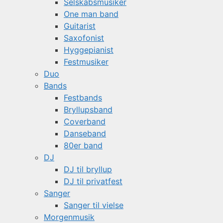
Selskabsmusiker
One man band
Guitarist
Saxofonist
Hyggepianist
Festmusiker
Duo
Bands
Festbands
Bryllupsband
Coverband
Danseband
80er band
DJ
DJ til bryllup
DJ til privatfest
Sanger
Sanger til vielse
Morgenmusik