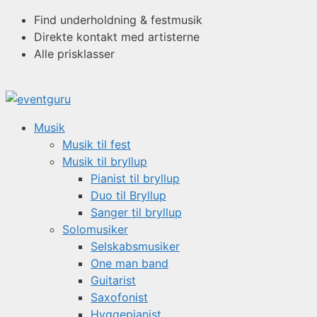
Hop
Find underholdning & festmusik
til
Direkte kontakt med artisterne
indhold
Alle prisklasser
Musik
Musik til fest
Musik til bryllup
Pianist til bryllup
Duo til Bryllup
Sanger til bryllup
Solomusiker
Selskabsmusiker
One man band
Guitarist
Saxofonist
Hyggepianist