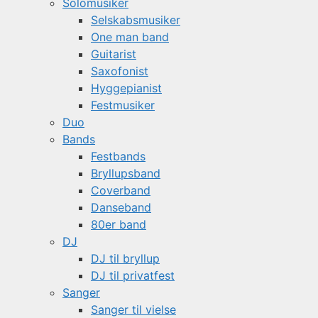
Solomusiker
Selskabsmusiker
One man band
Guitarist
Saxofonist
Hyggepianist
Festmusiker
Duo
Bands
Festbands
Bryllupsband
Coverband
Danseband
80er band
DJ
DJ til bryllup
DJ til privatfest
Sanger
Sanger til vielse