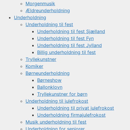
Morgenmusik
Ældreunderholdning
Underholdning
Underholdning til fest
Underholdning til fest Sjælland
Underholdning til fest Fyn
Underholdning til fest Jylland
Billig underholdning til fest
Tryllekunstner
Komiker
Børneunderholdning
Børneshow
Ballonklovn
Tryllekunstner for børn
Underholdning til julefrokost
Underholdning til privat julefrokost
Underholdning firmajulefrokost
Musik underholdning til fest
Underholdning for seniorer