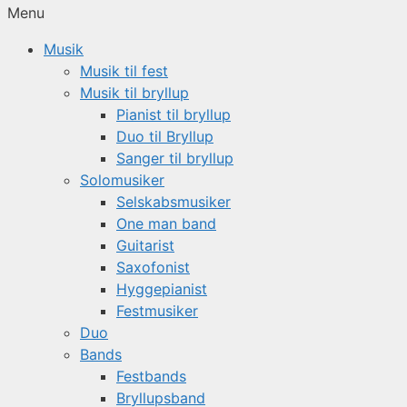
Menu
Musik
Musik til fest
Musik til bryllup
Pianist til bryllup
Duo til Bryllup
Sanger til bryllup
Solomusiker
Selskabsmusiker
One man band
Guitarist
Saxofonist
Hyggepianist
Festmusiker
Duo
Bands
Festbands
Bryllupsband