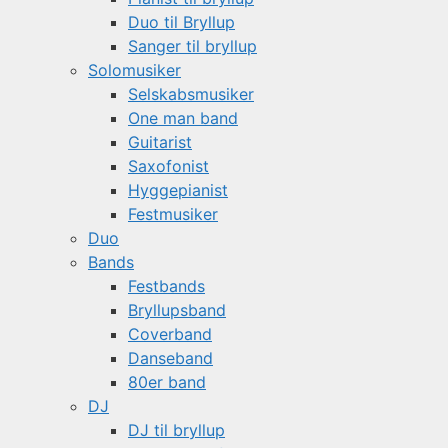
Duo til Bryllup
Sanger til bryllup
Solomusiker
Selskabsmusiker
One man band
Guitarist
Saxofonist
Hyggepianist
Festmusiker
Duo
Bands
Festbands
Bryllupsband
Coverband
Danseband
80er band
DJ
DJ til bryllup