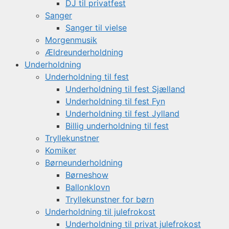
DJ til privatfest
Sanger
Sanger til vielse
Morgenmusik
Ældreunderholdning
Underholdning
Underholdning til fest
Underholdning til fest Sjælland
Underholdning til fest Fyn
Underholdning til fest Jylland
Billig underholdning til fest
Tryllekunstner
Komiker
Børneunderholdning
Børneshow
Ballonklovn
Tryllekunstner for børn
Underholdning til julefrokost
Underholdning til privat julefrokost