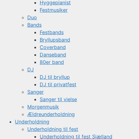
Hyggepianist
Festmusiker
Duo
Bands
Festbands
Bryllupsband
Coverband
Danseband
80er band
DJ
DJ til bryllup
DJ til privatfest
Sanger
Sanger til vielse
Morgenmusik
Ældreunderholdning
Underholdning
Underholdning til fest
Underholdning til fest Sjælland